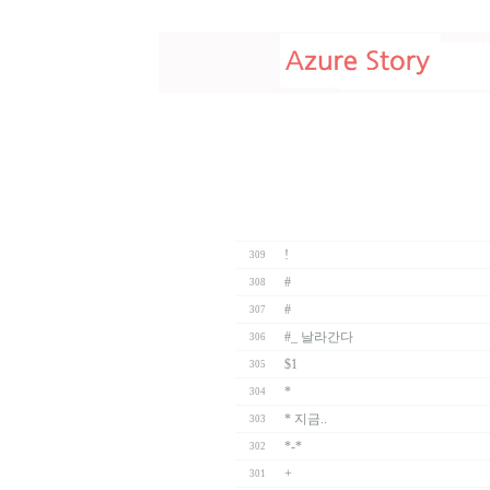
!
309
#
308
#
307
#_ 날라간다
306
$1
305
*
304
* 지금..
303
*-*
302
+
301