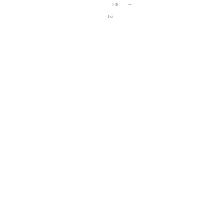
+
300
list