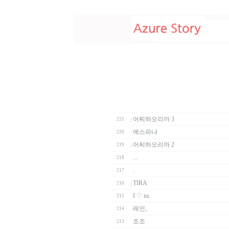
어찌하오리까 3
221
에스파냐
220
어찌하오리까 2
219
...
218
.
217
TIRA
216
I ♡ nz
215
레인,
214
조조
213