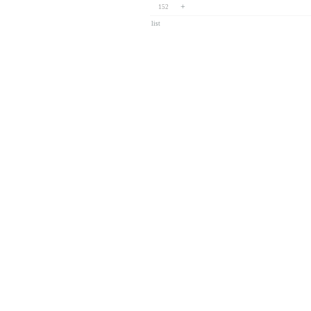
+
152
list