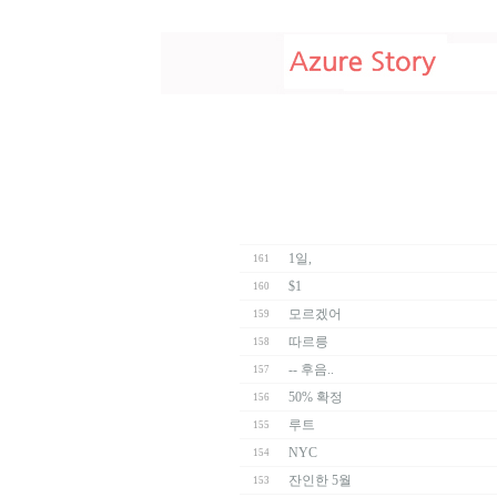
1일,
161
$1
160
모르겠어
159
따르릉
158
-- 후음..
157
50% 확정
156
루트
155
NYC
154
잔인한 5월
153