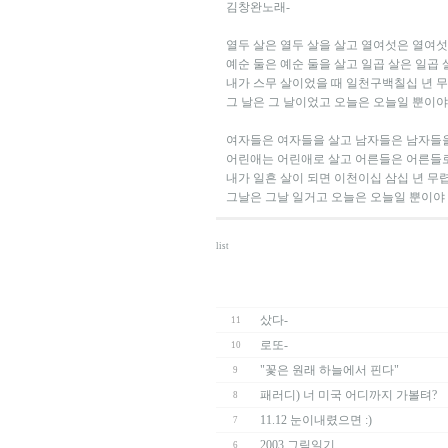
김창완노래-
열두 살은 열두 살을 살고 열여섯은 열여섯
예순 둘은 예순 둘을 살고 일곱 살은 일곱 
내가 스무 살이었을 때 일천구백칠십 년 
그 날은 그 날이었고 오늘은 오늘일 뿐이야
여자들은 여자들을 살고 남자들은 남자들
어린애는 어린애로 살고 어른들은 어른들
내가 일흔 살이 되면 이천이십 삼십 년 무
그날은 그날 일거고 오늘은 오늘일 뿐이야
list
샀다-
11
로또-
10
"꽃은 원래 하늘에서 핀다"
9
패러디) 너 미국 어디까지 가볼텨?
8
11.12 눈이내렸으면 :)
7
2003 그림일기
6