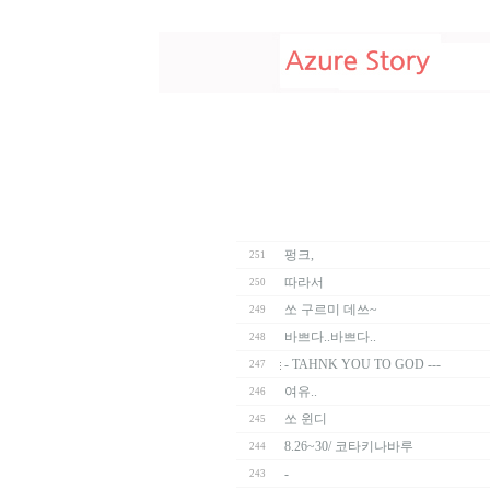
펑크,
251
따라서
250
쏘 구르미 데쓰~
249
바쁘다..바쁘다..
248
- TAHNK YOU TO GOD ---
247
여유..
246
쏘 윈디
245
8.26~30/ 코타키나바루
244
-
243