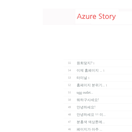
원회맞지?
55
1
이제 홈페이지 ...
54
1
터미널
53
1
홈페이지 분위기...
52
1
ugg outlet...
51
뭐하구사세요!
50
안녕하세요!
49
안녕하세요 ^^ 미...
48
분홍색 색상톤에...
47
페이지가 아주 ...
46