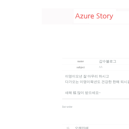
갑수블로그
name
^^
subject
이영이오년 잘 마무리 하시고
다가오는 이영이육년도 건강한 한해 되시길
새해 福 많이 받으세요~
list
write
오랜만에...
15