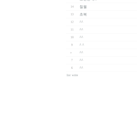
칠월
14
초복
13
^^
12
^^
11
^^
10
^ ^
9
^^
^^
7
^^
6
list
write