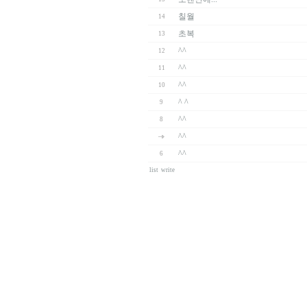
칠월
14
초복
13
^^
12
^^
11
^^
10
^ ^
9
^^
8
^^
^^
6
list
write