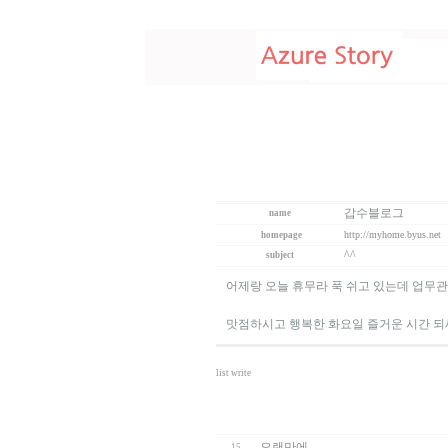
갑수블로그
name
http://myhome.byus.net
homepage
^^
subject
어제랑 오늘 휴무라 푹 쉬고 있는데 업무관
맛점하시고 행복한 화요일 즐거운 시간 되
list
write
오랜만에...
15