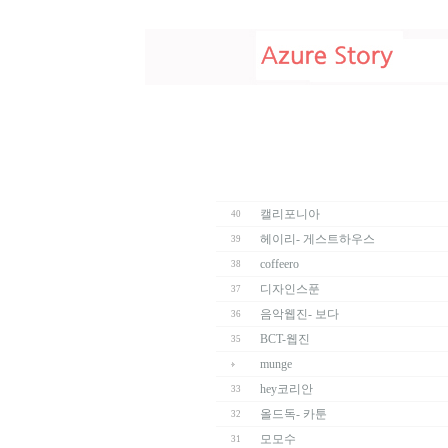
캘리포니아
40
헤이리- 게스트하우스
39
coffeero
38
디자인스푼
37
음악웹진- 보다
36
BCT-웹진
35
munge
hey코리안
33
올드독- 카툰
32
모모수
31