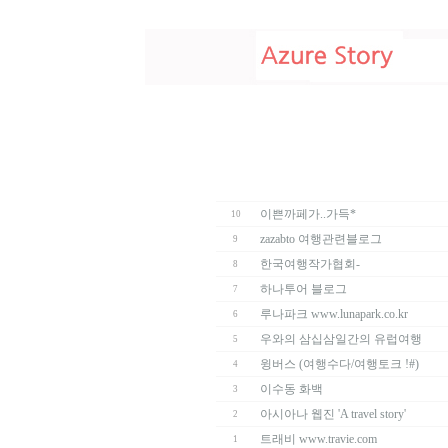
이쁜까페가..가득*
10
zazabto 여행관련블로그
9
한국여행작가협회-
8
하나투어 블로그
7
루나파크 www.lunapark.co.kr
6
우와의 삼십삼일간의 유럽여행
5
윙버스 (여행수다/여행토크 !#)
4
이수동 화백
3
아시아나 웹진 'A travel story'
2
트래비 www.travie.com
1