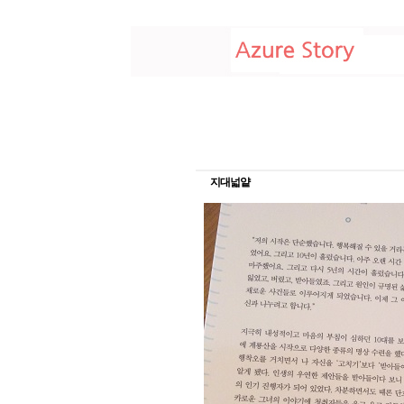
지대넓얕
22