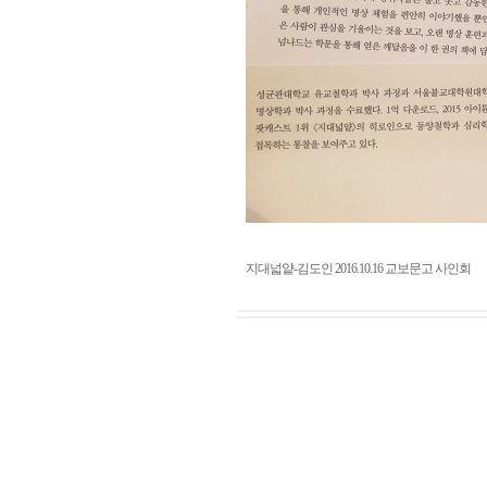
지대넓얕-김도인 2016.10.16 교보문고 사인회